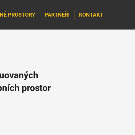
NÉ PROSTORY
PARTNEŘI
KONTAKT
ruovaných
bních prostor