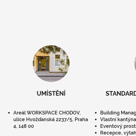
UMÍSTĚNÍ
STANDARD
Areál WORKSPACE CHODOV,
Building Mana
ulice Hvožďanská 2237/5, Praha
Vlastní kantýna 
4, 148 00
Eventový prost
Recepce, výta