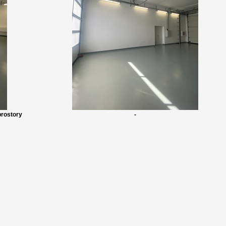
prostory
-