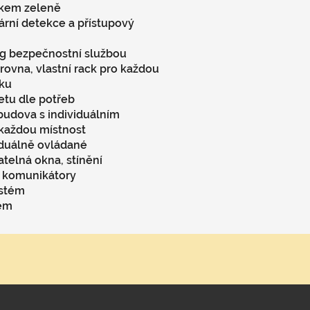
tkem zeleně
ární detekce a přístupový
g bezpečnostní službou
rovna, vlastní rack pro každou
ku
netu dle potřeb
budova s individuálním
každou místnost
iduálně ovládané
atelná okna, stínění
 komunikátory
stém
tém