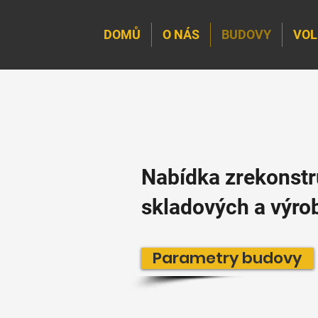
DOMŮ
O NÁS
BUDOVY
VOL
Nabídka zrekonst
skladových a výro
Parametry budovy