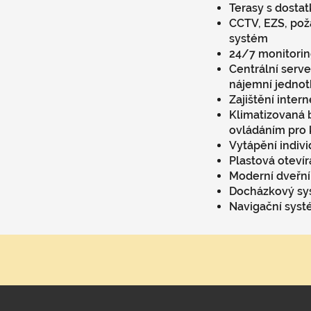
Terasy s dosta
CCTV, EZS, pož
systém
24/7 monitorin
Centrální serve
nájemní jednot
Zajištění inter
Klimatizovaná 
ovládáním pro 
Vytápění indiv
Plastová otevír
Moderní dveřní
Docházkový sy
Navigační sys