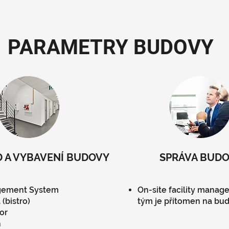
PARAMETRY BUDOVY
 A VYBAVENÍ BUDOVY
SPRÁVA BUD
gement System
On-site facility mana
(bistro)
tým je přítomen na bu
or
h